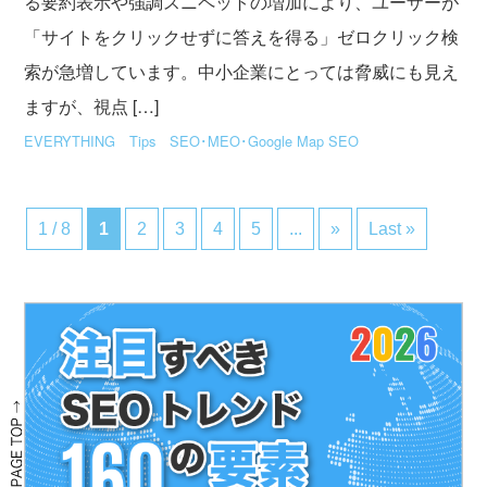
る要約表示や強調スニペットの増加により、ユーザーが
「サイトをクリックせずに答えを得る」ゼロクリック検
索が急増しています。中小企業にとっては脅威にも見え
ますが、視点 […]
EVERYTHING
Tips
SEO･MEO･Google Map SEO
1 / 8
1
2
3
4
5
...
»
Last »